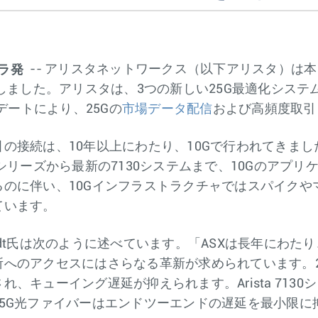
ララ発
-- アリスタネットワークス（以下アリスタ）は
しました。アリスタは、3つの新しい25G最適化システム
デートにより、25Gの
市場データ配信
および高頻度取引
の接続は、10年以上にわたり、10Gで行われてきま
シリーズから最新の7130システムまで、10Gのアプ
のに伴い、10Gインフラストラクチャではスパイクや
ています。
kebrandt氏は次のように述べています。「ASXは長年
へのアクセスにはさらなる革新が求められています。2
、キューイング遅延が抑えられます。Arista 7130
5G光ファイバーはエンドツーエンドの遅延を最小限に