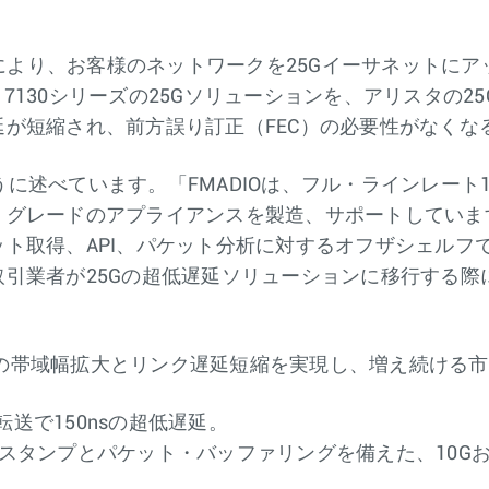
ムにより、お客様のネットワークを25Gイーサネットに
 7130シリーズの25Gソリューションを、アリスタの25
が短縮され、前方誤り訂正（FEC）の必要性がなくなる
次のように述べています。「FMADIOは、フル・ラインレート
グレードのアプライアンスを製造、サポートしています
ト取得、API、パケット分析に対するオフザシェルフ
引業者が25Gの超低遅延ソリューションに移行する際
.5倍の帯域幅拡大とリンク遅延短縮を実現し、増え続け
L3転送で150nsの超低遅延。
正確なタイムスタンプとパケット・バッファリングを備えた、1