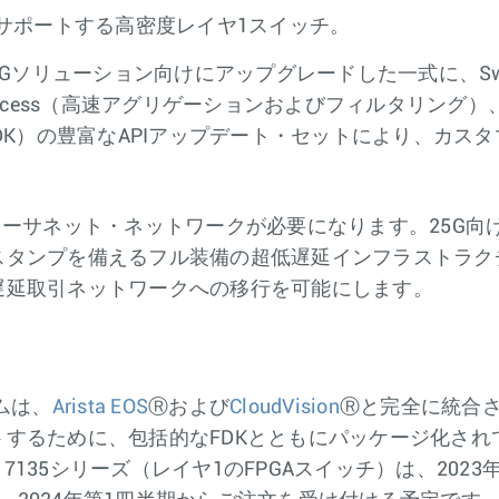
Eをサポートする高密度レイヤ1スイッチ。
Gソリューション向けにアップグレードした一式に、Swit
tiAccess（高速アグリゲーションおよびフィルタリング
キット（FDK）の豊富なAPIアップデート・セットにより、
ーサネット・ネットワークが必要になります。25G向け
スタンプを備えるフル装備の超低遅延インフラストラク
遅延取引ネットワークへの移行を可能にします。
ムは、
Arista EOS
Ⓡおよび
CloudVision
Ⓡと完全に統合
るために、包括的なFDKとともにパッケージ化されています
a 7135シリーズ（レイヤ1のFPGAスイッチ）は、20