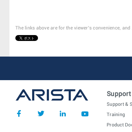
The links above are for the viewer’s convenience, and 
1
Support
Support & S
Training
Product Do