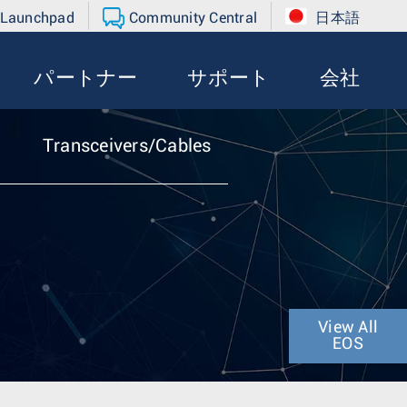
 Launchpad
Community Central
日本語
パートナー
サポート
会社
Transceivers/Cables
View All
EOS