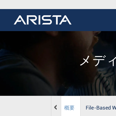
メデ
概要
File-Based 