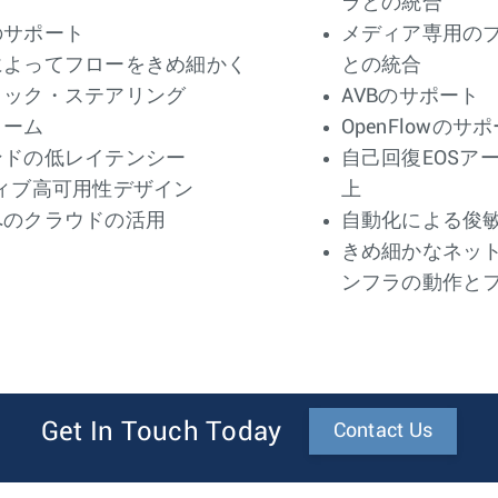
ラとの統合
のサポート
メディア専用の
によってフローをきめ細かく
との統合
ィック・ステアリング
AVBのサポート
ォーム
OpenFlowのサ
ンドの低レイテンシー
自己回復EOSア
ィブ高可用性デザイン
上
へのクラウドの活用
自動化による俊
きめ細かなネッ
ンフラの動作と
Get In Touch Today
Contact Us