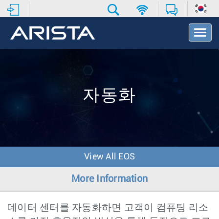
T
o
g
g
l
e
N
자동화
a
v
i
g
a
t
View All EOS
i
o
More Information
n
데이터 센터를 자동화하면 고객이 컴퓨팅 리소