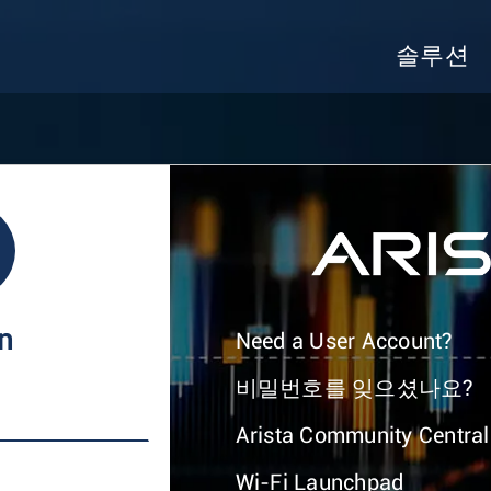
솔루션
In
Need a User Account?
비밀번호를 잊으셨나요?
Arista Community Central
Wi-Fi Launchpad