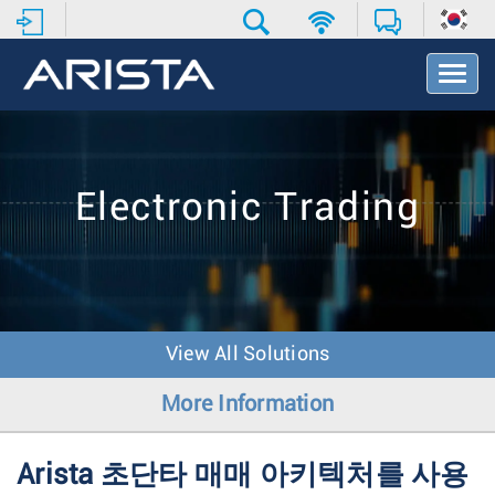
T
o
g
g
l
e
Electronic Trading
N
a
v
i
g
a
t
View All Solutions
i
o
More Information
n
Arista 초단타 매매 아키텍처를 사용