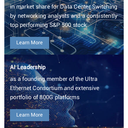
in market share for Data Center Switching
by networking analysts and a consistently
top performing S&P 500 stock
Learn More
AI Leadership
as a founding member of the Ultra
Ethernet Consortium and extensive
portfolio of 800G platforms
Learn More