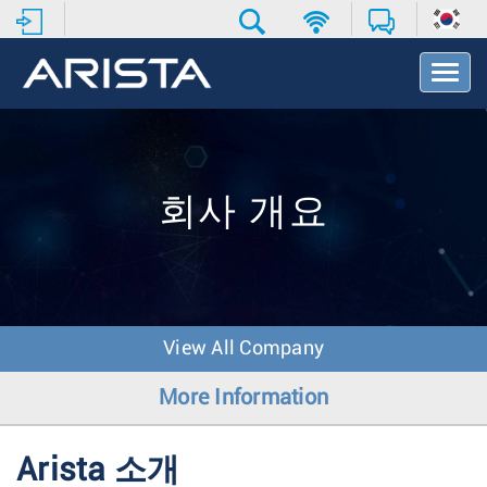
T
o
g
g
l
e
N
회사 개요
a
v
i
g
a
t
View All Company
i
o
More Information
n
Arista 소개