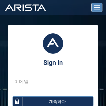
T
o
g
g
l
e
N
a
v
i
g
a
Sign In
t
i
o
n
계속하다