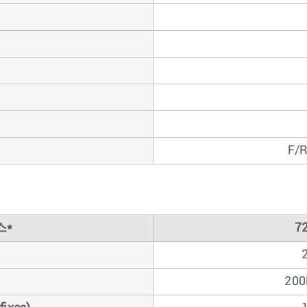
F/R
스*
7
200