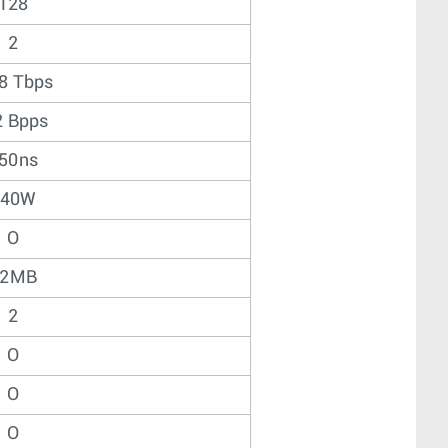
128
2
8 Tbps
2 Bpps
50ns
340W
O
42MB
2
O
O
O