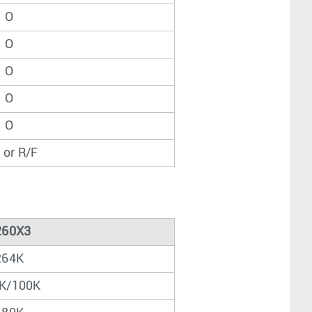
O
O
O
O
O
 or R/F
260X3
264K
K/100K