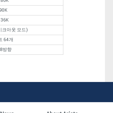
180K
90K
136K
이크아웃 모드)
 64개
28방향