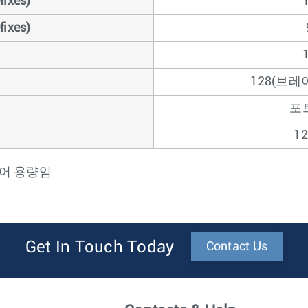
xes)
xes)
128(브레
포트
1
웨어 용량임
Get In Touch Today
Contact Us