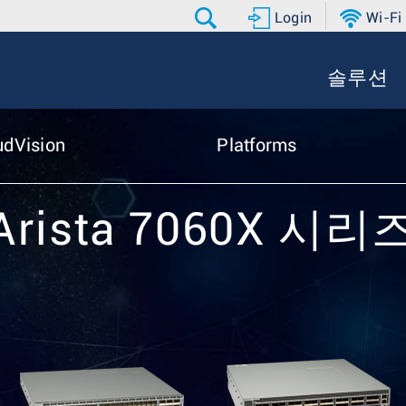
Login
Wi-Fi
솔루션
udVision
Platforms
Arista 7060X 시리