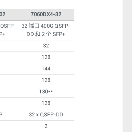
32
7060DX4-32
 OSFP
32 端口 400G QSFP-
P+
DD 和 2 个 SFP+
32
128
144
128
130**
128
P
32 x QSFP-DD
2