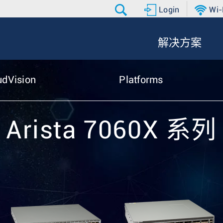
Login
Wi-
解决方案
udVision
Platforms
Arista 7060X 系列