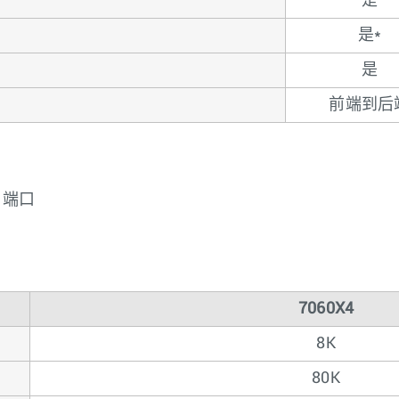
是
是*
是
前端到后
+ 端口
7060X4
8K
80K