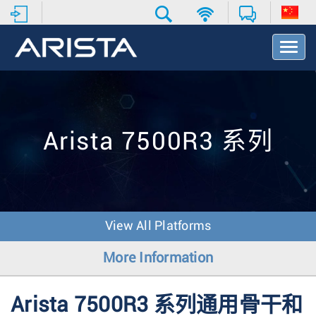
T
o
g
g
l
e
N
Arista 7500R3 系列
a
v
i
g
a
t
View All Platforms
i
o
More Information
n
Arista 7500R3 系列通用骨干和