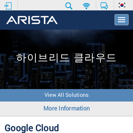
T
o
g
g
l
e
N
하이브리드 클라우드
a
v
i
g
a
t
View All Solutions
i
o
More Information
n
Google Cloud