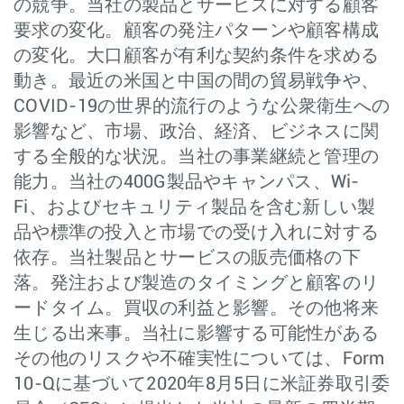
の競争。当社の製品とサービスに対する顧客
要求の変化。顧客の発注パターンや顧客構成
の変化。大口顧客が有利な契約条件を求める
動き。最近の米国と中国の間の貿易戦争や、
COVID-19の世界的流行のような公衆衛生への
影響など、市場、政治、経済、ビジネスに関
する全般的な状況。当社の事業継続と管理の
能力。当社の400G製品やキャンパス、Wi-
Fi、およびセキュリティ製品を含む新しい製
品や標準の投入と市場での受け入れに対する
依存。当社製品とサービスの販売価格の下
落。発注および製造のタイミングと顧客のリ
ードタイム。買収の利益と影響。その他将来
生じる出来事。当社に影響する可能性がある
その他のリスクや不確実性については、Form
10-Qに基づいて2020年8月5日に米証券取引委