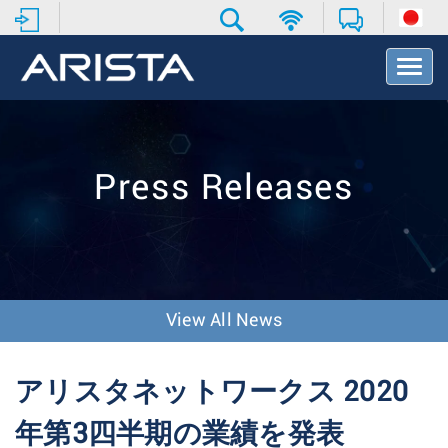
T
o
g
g
l
e
Press Releases
N
a
v
i
g
a
t
View All News
i
o
n
アリスタネットワークス 2020
年第3四半期の業績を発表