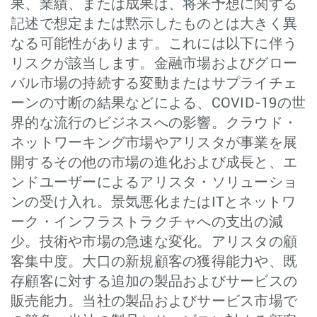
果、業績、または成果は、将来予想に関する
記述で想定または黙示したものとは大きく異
なる可能性があります。これには以下に伴う
リスクが該当します。金融市場およびグロー
バル市場の持続する変動またはサプライチェ
ーンの寸断の結果などによる、COVID-19の世
界的な流行のビジネスへの影響。クラウド・
ネットワーキング市場やアリスタが事業を展
開するその他の市場の進化および成長と、エ
ンドユーザーによるアリスタ・ソリューショ
ンの受け入れ。景気悪化またはITとネットワ
ーク・インフラストラクチャへの支出の減
少。技術や市場の急速な変化。アリスタの顧
客集中度。大口の新規顧客の獲得能力や、既
存顧客に対する追加の製品およびサービスの
販売能力。当社の製品およびサービス市場で