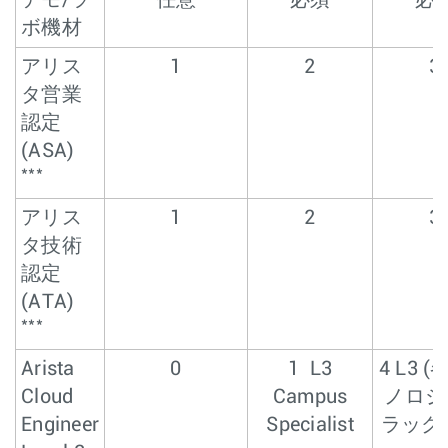
ボ機材
アリス
1
2
3
タ営業
認定
(ASA)
***
アリス
1
2
3
タ技術
認定
(ATA)
***
Arista
0
1 L3
4 L3 
Cloud
Campus
ノロジ
Engineer
Specialist
ラック