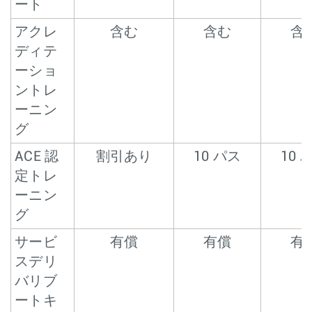
ート
アクレ
含む
含む
含
ディテ
ーショ
ントレ
ーニン
グ
ACE 認
割引あり
10 パス
10 
定トレ
ーニン
グ
サービ
有償
有償
有
スデリ
バリブ
ートキ