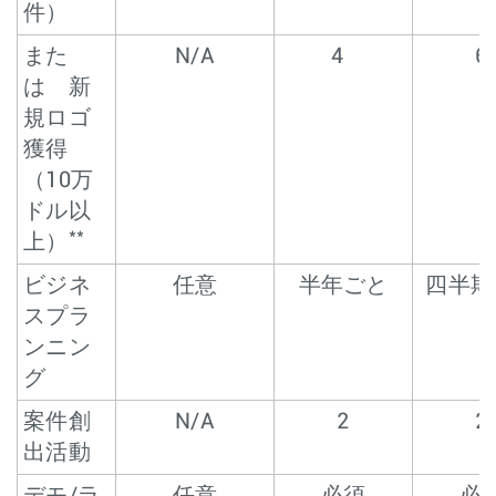
件）
また
N/A
4
6
は 新
規ロゴ
獲得
（10万
ドル以
**
上）
ビジネ
任意
半年ごと
四半期
スプラ
ンニン
グ
案件創
N/A
2
2
出活動
デモ/ラ
任意
必須
必