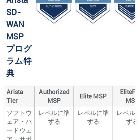
Arista
SD-
WAN
MSP
プログ
ラム特
典
Arista
Authorized
ElitePl
Elite MSP
Tier
MSP
MSP
ソフトウ
レベルに準
レベルに準
レベル
ェア・ハ
ずる
ずる
ずる
ードウェ
ア・サポ