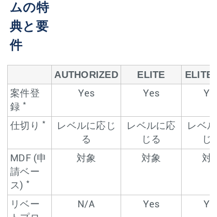
ムの特
典と要
件
AUTHORIZED
ELITE
ELITE
案件登
Yes
Yes
Ye
*
録
*
仕切り
レベルに応じ
レベルに応
レベル
る
じる
じ
MDF (申
対象
対象
対
請ベー
*
ス)
リベー
N/A
Yes
Ye