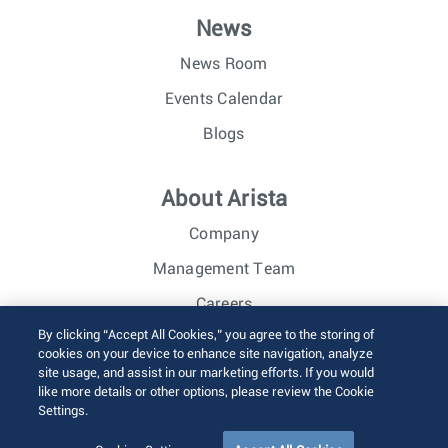
News
News Room
Events Calendar
Blogs
About Arista
Company
Management Team
Careers
By clicking “Accept All Cookies,” you agree to the storing of
Investor Relations
cookies on your device to enhance site navigation, analyze
site usage, and assist in our marketing efforts. If you would
like more details or other options, please review the Cookie
© 2026 Arista Networks, Inc. All rights reserved.
Settings.
Terms of Use
Privacy Policy
Fraud Alert
Trust Center
Sitemap