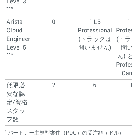
Level 3
***
Arista
0
1 L5
1 L
Cloud
Professional
Profess
Engineer
(トラックは
(トラ
Level 5
問いません)
問い
***
ん) と 
Profess
Camp
低限必
2
6
12
要な認
定/資格
スタッ
フ数
*
パートナー主導型案件（PDO）の受注額（ドル）