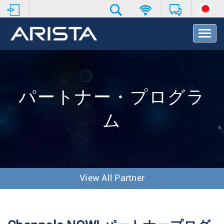
T
o
g
g
l
e
N
パートナー・プログラ
a
v
ム
i
g
a
t
i
o
View All Partner
n