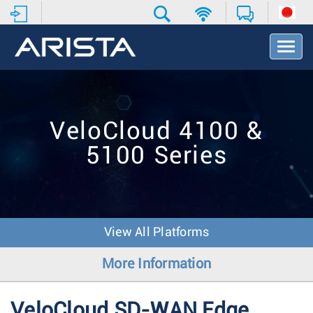
T
o
g
g
l
e
VeloCloud 4100 &
N
a
5100 Series
v
i
g
a
t
i
View All Platforms
o
n
More Information
VeloCloud SD-WAN Edge