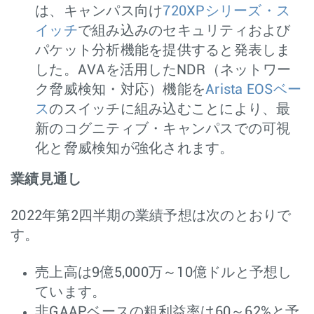
は、キャンパス向け
720XPシリーズ・ス
イッチ
で組み込みのセキュリティおよび
パケット分析機能を提供すると発表しま
した。AVAを活用したNDR（ネットワー
ク脅威検知・対応）機能を
Arista EOSベー
ス
のスイッチに組み込むことにより、最
新のコグニティブ・キャンパスでの可視
化と脅威検知が強化されます。
業績見通し
2022年第2四半期の業績予想は次のとおりで
す。
売上高は9億5,000万～10億ドルと予想し
ています。
非GAAPベースの粗利益率は60～62%と予