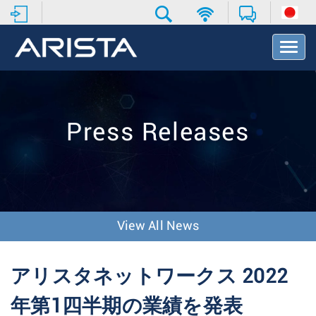
T
o
g
g
l
e
Press Releases
N
a
v
i
g
a
t
View All News
i
o
n
アリスタネットワークス 2022
年第1四半期の業績を発表