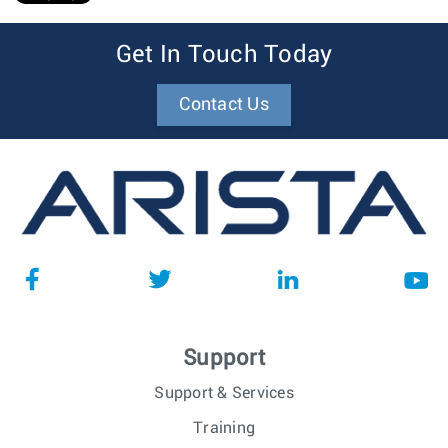
1
Get In Touch Today
Contact Us
Support
Support & Services
Training