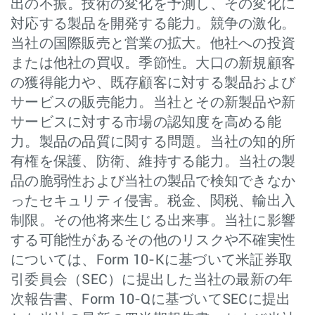
出の不振。技術の変化を予測し、その変化に
対応する製品を開発する能力。競争の激化。
当社の国際販売と営業の拡大。他社への投資
または他社の買収。季節性。大口の新規顧客
の獲得能力や、既存顧客に対する製品および
サービスの販売能力。当社とその新製品や新
サービスに対する市場の認知度を高める能
力。製品の品質に関する問題。当社の知的所
有権を保護、防衛、維持する能力。当社の製
品の脆弱性および当社の製品で検知できなか
ったセキュリティ侵害。税金、関税、輸出入
制限。その他将来生じる出来事。当社に影響
する可能性があるその他のリスクや不確実性
については、Form 10-Kに基づいて米証券取
引委員会（SEC）に提出した当社の最新の年
次報告書、Form 10-Qに基づいてSECに提出