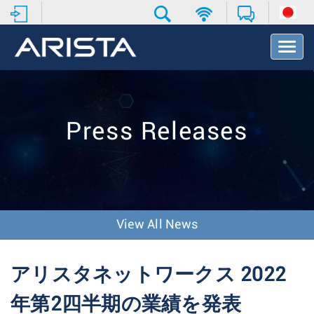
T
o
g
g
l
e
Press Releases
N
a
v
i
g
a
t
View All News
i
o
n
アリスタネットワークス 2022
年第2四半期の業績を発表