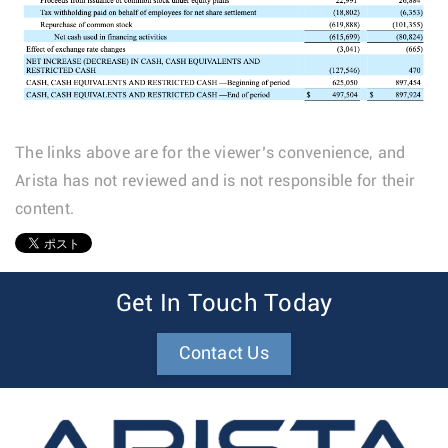
The links above are for the viewer’s convenience, and
Arista has not reviewed and is not responsible for their
content.
1
Get In Touch Today
Contact Us