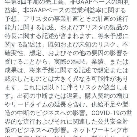
年第3四半期の売上高、非GAAPベースの粗利
益率、非GAAPベースの営業利益率に関する
予想、アリスタの事業計画とその計画の遂行
能力に関する記述、およびアリスタの製品の
特長に関する記述が含まれます。将来予想に
関する記述は、既知および未知のリスク、不
確実性、想定、およびその他の要因の影響を
受けることから、実際の結果、業績、または
成果は、将来予想に関する記述で想定または
黙示したものとは大きく異なる可能性があり
ます。これには以下に伴うリスクが該当しま
す。出荷の中断または遅延。購入契約の増加
やリードタイムの延長を含む、供給不足や製
造の中断のビジネスへの影響。COVID-19の世
界的な流行およびそれに関連した公共安全対
策のビジネスへの影響。ネットワーキング市