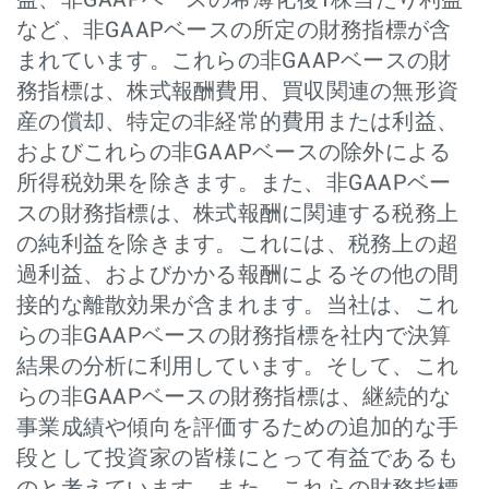
益、非GAAPベースの希薄化後1株当たり利益
など、非GAAPベースの所定の財務指標が含
まれています。これらの非GAAPベースの財
務指標は、株式報酬費用、買収関連の無形資
産の償却、特定の非経常的費用または利益、
およびこれらの非GAAPベースの除外による
所得税効果を除きます。また、非GAAPベー
スの財務指標は、株式報酬に関連する税務上
の純利益を除きます。これには、税務上の超
過利益、およびかかる報酬によるその他の間
接的な離散効果が含まれます。当社は、これ
らの非GAAPベースの財務指標を社内で決算
結果の分析に利用しています。そして、これ
らの非GAAPベースの財務指標は、継続的な
事業成績や傾向を評価するための追加的な手
段として投資家の皆様にとって有益であるも