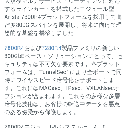
大規模マルチサービス・ルーティングに対応
するラインカードを搭載したモジュール型
Arista 7800R4プラットフォームを採用して高
密度800Gスパインを展開し、将来に向けて理
想的な基盤を構築しました」
7800R4
および
7280R4
製品ファミリの新しい
800GbEベース・ソリューションにとって、セ
キュリティは不可欠な要素です。各プラット
フォームは、TunnelSec™により全ポートで同
時にワイヤスピード暗号化をサポートしま
す。これにはMACsec、IPsec、VXLANsecオ
プションが含まれます。これらの多様な多層
暗号化技術は、お客様の転送中データを悪意
のある傍受から保護します。
7800R4モジュール型システムは、4、8、