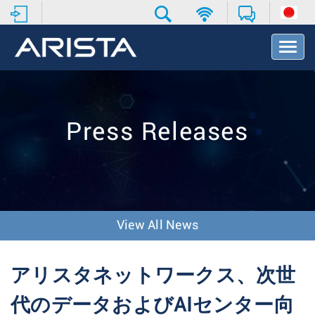
T
o
g
g
l
e
Press Releases
N
a
v
i
g
a
t
View All News
i
o
n
アリスタネットワークス、次世
代のデータおよびAIセンター向