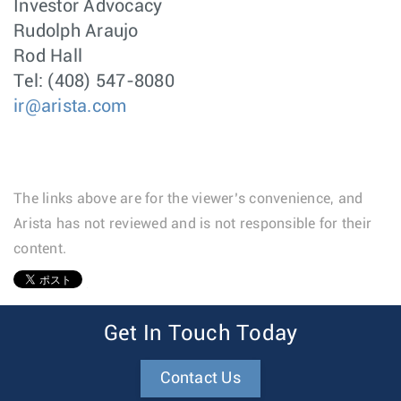
Investor Advocacy
Rudolph Araujo
Rod Hall
Tel: (408) 547-8080
ir@arista.com
The links above are for the viewer’s convenience, and
Arista has not reviewed and is not responsible for their
content.
1
Get In Touch Today
Contact Us