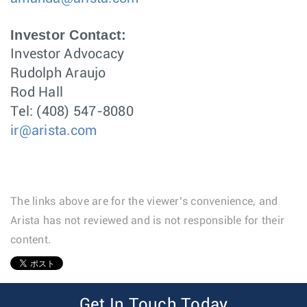
Investor Contact:
Investor Advocacy
Rudolph Araujo
Rod Hall
Tel: (408) 547-8080
ir@arista.com
The links above are for the viewer’s convenience, and
Arista has not reviewed and is not responsible for their
content.
1
Get In Touch Today