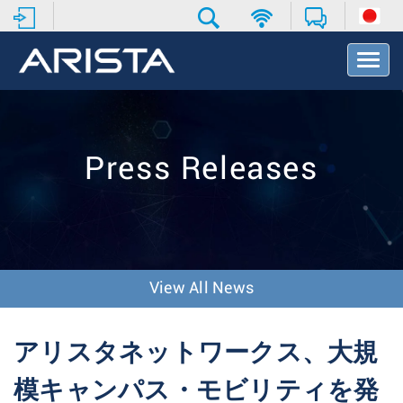
T
o
g
g
l
e
Press Releases
N
a
v
i
g
a
t
View All News
i
o
n
アリスタネットワークス、大規
模キャンパス・モビリティを発