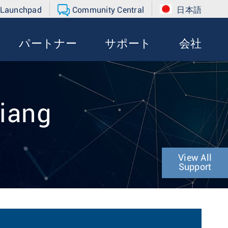
 Launchpad
Community Central
日本語
パートナー
サポート
会社
Liang
View All
Support