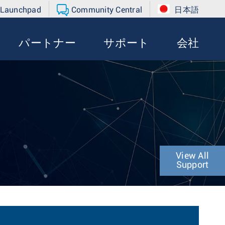
 Launchpad
Community Central
日本語
パートナー
サポート
会社
View All
Support