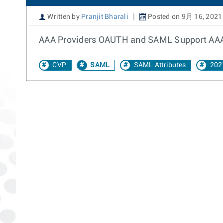
Written by
Pranjit Bharali
Posted on 9月 16, 2021
AAA Providers OAUTH and SAML Support AAA Pr
CVP
SAML
SAML Attributes
202