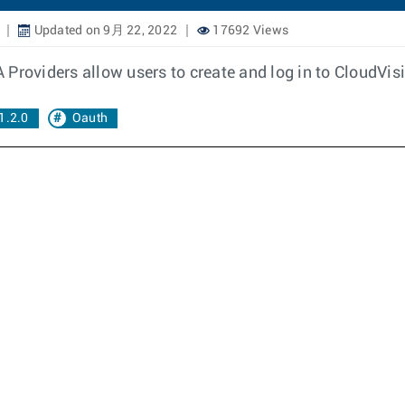
Updated on 9月 22, 2022
17692 Views
oviders allow users to create and log in to CloudVisio
1.2.0
Oauth