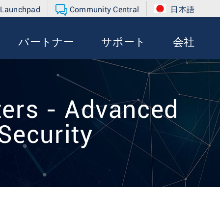
 Launchpad
Community Central
日本語
パートナー
サポート
会社
ters - Advanced
Security