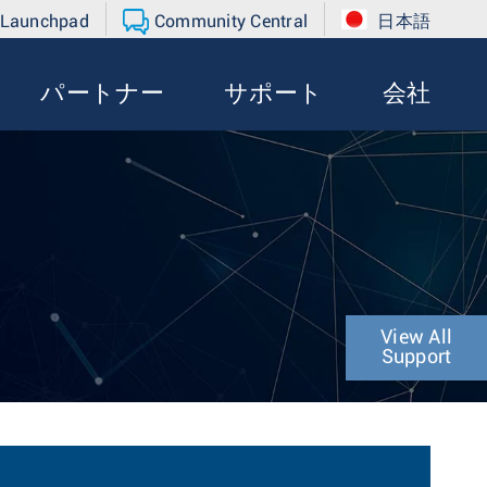
 Launchpad
Community Central
日本語
パートナー
サポート
会社
View All
Support