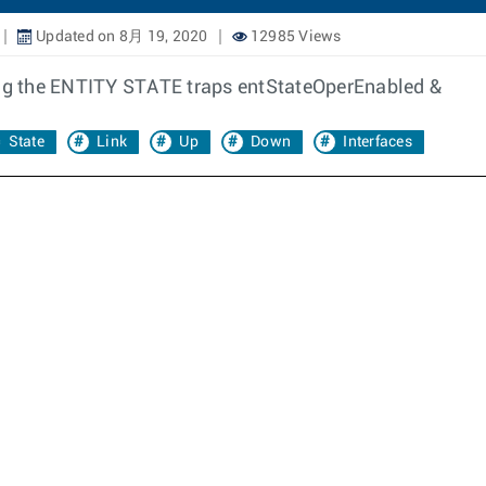
Updated on 8月 19, 2020
12985 Views
ling the ENTITY STATE traps entStateOperEnabled &
State
Link
Up
Down
Interfaces