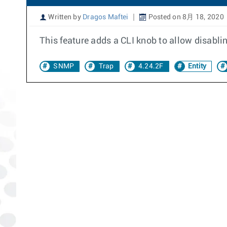
Written by
Dragos Maftei
Posted on 8月 18, 2020
This feature adds a CLI knob to allow disab
SNMP
Trap
4.24.2F
Entity