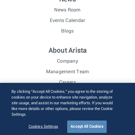
News Room
Events Calendar
Blogs
About Arista
Company
Management Team
Careers
By clicking “Accept All Cookies,” you agree to the storing of
Investor Relations
cookies on your device to enhance site navigation, analyze
site usage, and assist in our marketing efforts. If you would
like more details or other options, please review the Cookie
© 2026 Arista Networks, Inc. All rights reserved.
Settings.
Terms of Use
Privacy Policy
Fraud Alert
Trust Center
Sitemap
Cookies Settings
Accept All Cookies