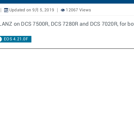
Updated on 9月 5, 2019
12067 Views
f LANZ on DCS 7500R, DCS 7280R and DCS 7020R, for bot
EOS 4.21.0F