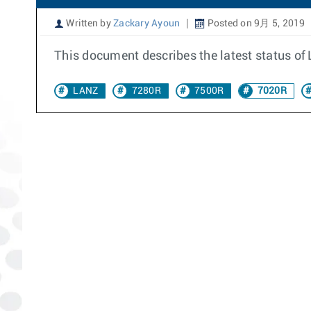
Written by
Zackary Ayoun
Posted on 9月 5, 2019
This document describes the latest status o
LANZ
7280R
7500R
7020R