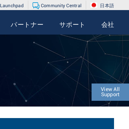
 Launchpad
Community Central
日本語
パートナー
サポート
会社
View All
Support