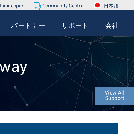
 Launchpad
Community Central
日本語
パートナー
サポート
会社
eway
View All
Support