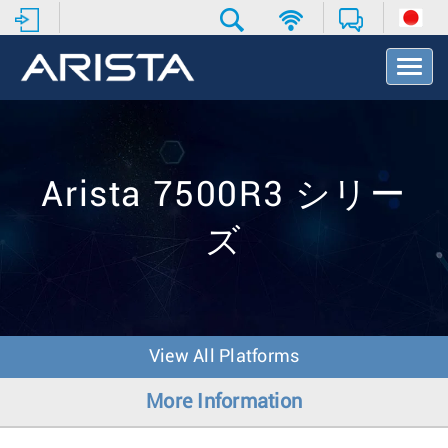
T
o
g
g
l
e
N
Arista 7500R3 シリー
a
v
ズ
i
g
a
t
i
o
View All Platforms
n
More Information