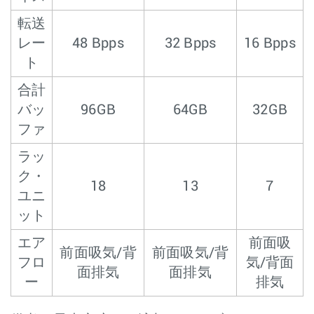
転送
レー
48 Bpps
32 Bpps
16 Bpps
ト
合計
バッ
96GB
64GB
32GB
ファ
ラッ
ク・
18
13
7
ユニ
ット
エア
前面吸
前面吸気/背
前面吸気/背
フロ
気/背面
面排気
面排気
ー
排気