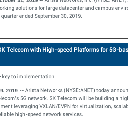
ctober 31, 2019 --
Arista Networks, Inc. (NYSE: ANET), 
orking solutions for large datacenter and campus env
ird quarter ended September 30, 2019.
 SK Telecom with High-speed Platforms for 5G-ba
e key to implementation
9, 2019
-- Arista Networks (NYSE:ANET) today announce
elecom’s 5G network. SK Telecom will be building a hig
ment leveraging VXLAN/EVPN for virtualization, scalabil
liable high-speed network services.