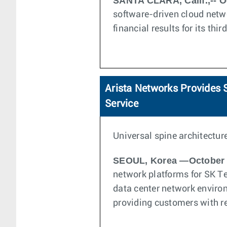
SANTA CLARA, Calif.,-- O
software-driven cloud netw
financial results for its th
Arista Networks Provides
Service
Universal spine architectur
SEOUL, Korea —October 
network platforms for SK T
data center network environ
providing customers with re