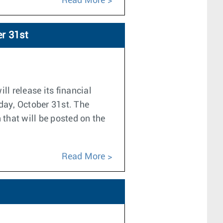
Read More
r 31st
l release its financial
day, October 31st. The
 that will be posted on the
Read More