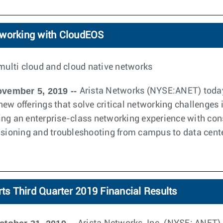
tworking with CloudEOS
 multi cloud and cloud native networks
ovember 5, 2019 --
Arista Networks (NYSE:ANET) today
ew offerings that solve critical networking challenges 
ing an enterprise-class networking experience with con
isioning and troubleshooting from campus to data cente
rts Third Quarter 2019 Financial Results