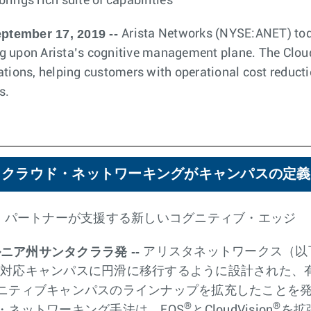
ings rich suite of capabilities
ptember 17, 2019 --
Arista Networks (NYSE:ANET) to
g upon Arista’s cognitive management plane. The Clou
ations, helping customers with operational cost reduc
s.
・クラウド・ネットワーキングがキャンパスの定義
を備え、パートナーが支援する新しいコグニティブ・エッジ
ルニア州サンタクララ発 --
アリスタネットワークス（以
f Things）対応キャンパスに円滑に移行するように設計さ
ニティブキャンパスのラインナップを拡充したことを
®
®
・ネットワーキング手法は、EOS
とCloudVision
を拡