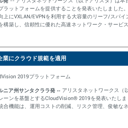
ウル発
-- アリスタネットワークス（以下アリスタ）は本日、S
ラットフォームを提供することを発表いたしました。SK 
上にVXLAN/EVPNを利用する大容量のリーフ/スパ
を構築し、信頼性に優れた高速ネットワーク・サービ
onで企業にクラウド規範を適用
ision 2019プラットフォーム
ォルニア州サンタクララ発 --
アリスタネットワークス（
基盤とするCloudVision® 2019を発表いたしました。C
統合機能は、運用コストの削減、リスク管理、俊敏な