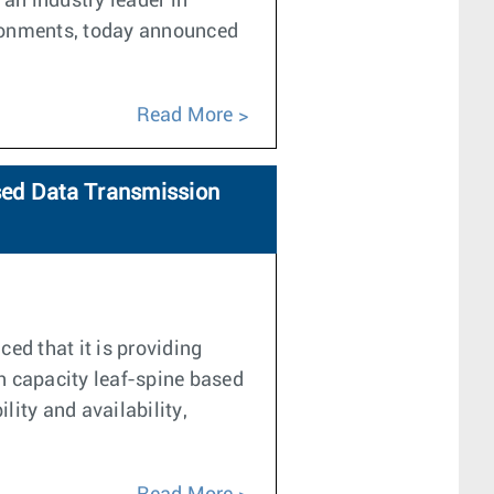
an industry leader in
ironments, today announced
Read More
sed Data Transmission
d that it is providing
h capacity leaf-spine based
ity and availability,