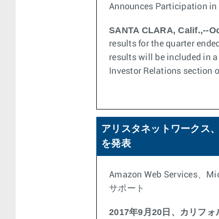
Announces Participation in
SANTA CLARA, Calif.,--Oc
results for the quarter en
results will be included in
Investor Relations section o
アリスタネットワークス、ハ
を発表
Amazon Web Services、Mic
サポート
2017年9月20日、カリフ