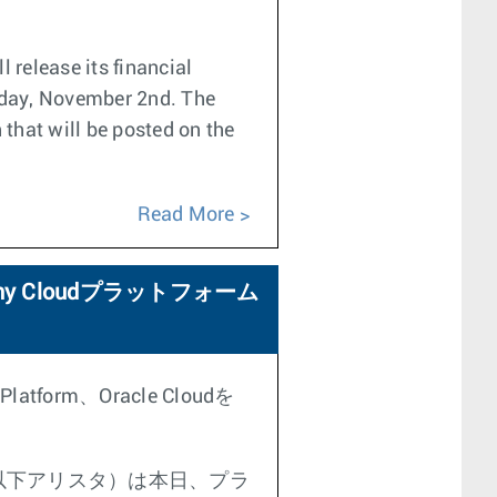
 release its financial
rsday, November 2nd. The
 that will be posted on the
Read More
Cloudプラットフォーム
 Platform、Oracle Cloudを
以下アリスタ）は本日、プラ