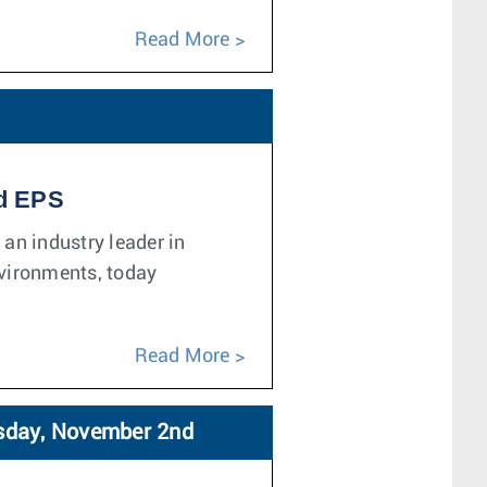
Read More
nd EPS
 an industry leader in
nvironments, today
Read More
rsday, November 2nd