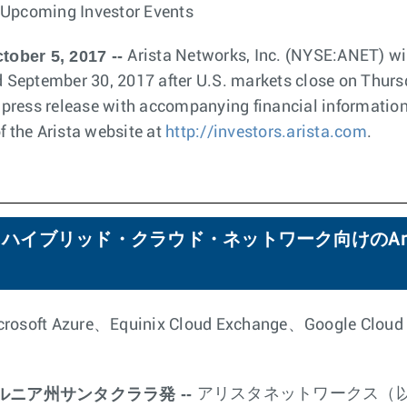
 Upcoming Investor Events
tober 5, 2017 --
Arista Networks, Inc. (NYSE:ANET) will
ded September 30, 2017 after U.S. markets close on Thu
 a press release with accompanying financial information
f the Arista website at
http://investors.arista.com
.
イブリッド・クラウド・ネットワーク向けのAny 
rosoft Azure、Equinix Cloud Exchange、Google Cloud
ォルニア州サンタクララ発 --
アリスタネットワークス（