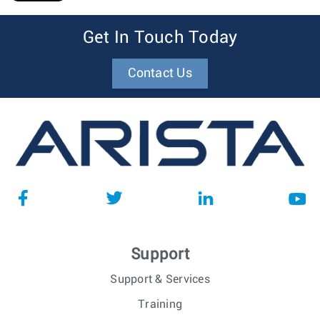
1
Get In Touch Today
Contact Us
Support
Support & Services
Training