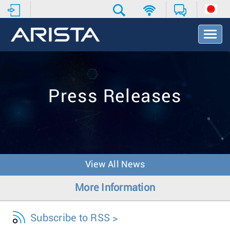
T
o
g
g
l
e
Press Releases
N
a
v
i
g
a
t
View All News
i
o
More Information
n
Subscribe to RSS